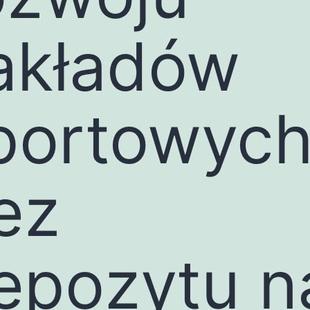
akładów
portowyc
ez
epozytu n