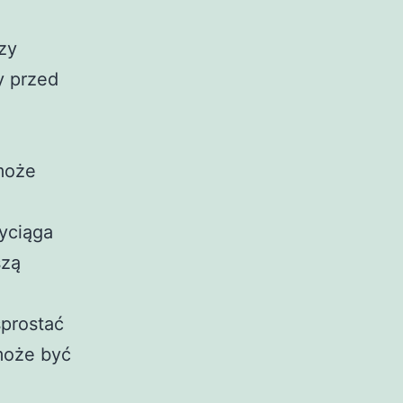
zy
y przed
może
yciąga
szą
prostać
może być