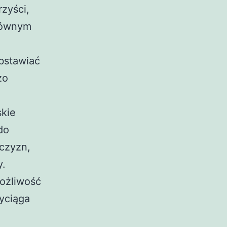
zyści,
głównym
bstawiać
zo
kie
do
czyzn,
y.
ożliwość
yciąga