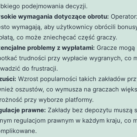
bkiego podejmowania decyzji.
sokie wymagania dotyczące obrotu:
Operator
sto wymagają, aby użytkownicy obrócili bonus
łatą, co może zniechęcać część graczy.
encjalne problemy z wypłatami:
Gracze mogą
otkać trudności przy wypłacie wygranych, co 
wadzić do frustracji.
zuści:
Wzrost popularności takich zakładów prz
wnież oszustów, co wymusza na graczach więk
rożność przy wyborze platformy.
gulacje prawne:
Zakłady bez depozytu muszą s
żnym regulacjom prawnym w każdym kraju, co 
omplikowane.