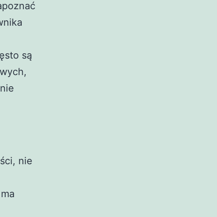
apoznać
wnika
ęsto są
owych,
nie
ci, nie
 ma