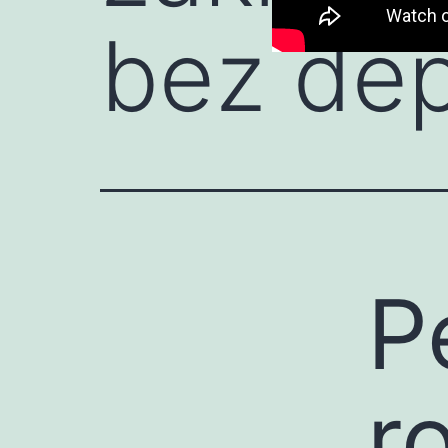
bez dep
P
r