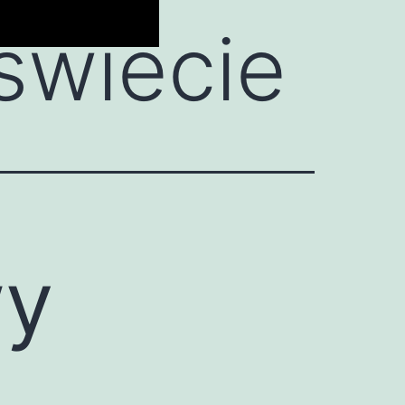
świecie
wy