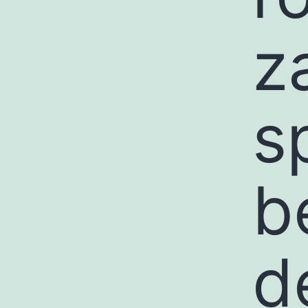
z
s
b
d