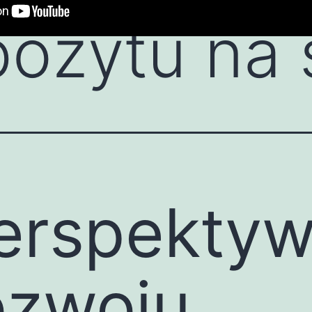
ozytu na 
erspekty
ozwoju