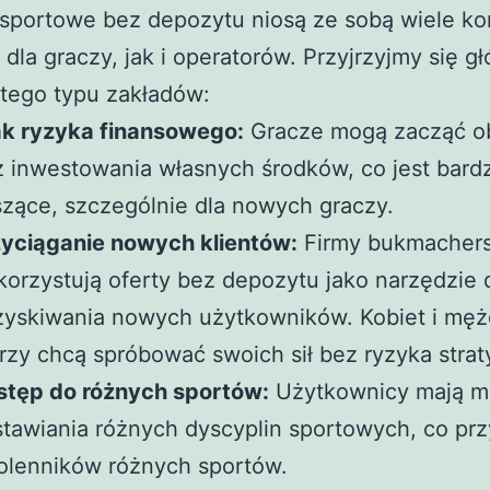
sportowe bez depozytu niosą ze sobą wiele kor
dla graczy, jak i operatorów. Przyjrzyjmy się 
tego typu zakładów:
ak ryzyka finansowego:
Gracze mogą zacząć o
 inwestowania własnych środków, co jest bard
zące, szczególnie dla nowych graczy.
zyciąganie nowych klientów:
Firmy bukmachers
orzystują oferty bez depozytu jako narzędzie 
zyskiwania nowych użytkowników. Kobiet i męż
rzy chcą spróbować swoich sił bez ryzyka strat
stęp do różnych sportów:
Użytkownicy mają m
tawiania różnych dyscyplin sportowych, co prz
olenników różnych sportów.