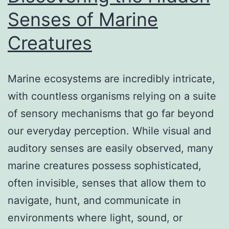
Senses of Marine
Creatures
Marine ecosystems are incredibly intricate,
with countless organisms relying on a suite
of sensory mechanisms that go far beyond
our everyday perception. While visual and
auditory senses are easily observed, many
marine creatures possess sophisticated,
often invisible, senses that allow them to
navigate, hunt, and communicate in
environments where light, sound, or