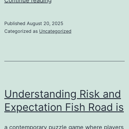
Continue reading
matematikens
grundprinciper
Published
August 20, 2025
påverkar
Categorized as
Uncategorized
moderna
innovationer:
från
Maxwell
till
Le
Understanding Risk and
Bandit
Expectation Fish Road is
a contemporary puzzle game where players