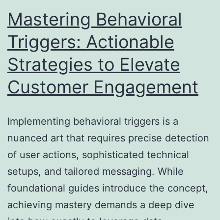
Mastering Behavioral
Triggers: Actionable
Strategies to Elevate
Customer Engagement
Implementing behavioral triggers is a
nuanced art that requires precise detection
of user actions, sophisticated technical
setups, and tailored messaging. While
foundational guides introduce the concept,
achieving mastery demands a deep dive