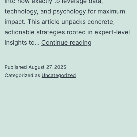
into how exactly to leverage data,
technology, and psychology for maximum
impact. This article unpacks concrete,
actionable strategies rooted in expert-level
Mastering
insights to…
Continue reading
Behavioral
Triggers:
Published
August 27, 2025
Actionable
Categorized as
Uncategorized
Strategies
to
Elevate
Customer
Engagement