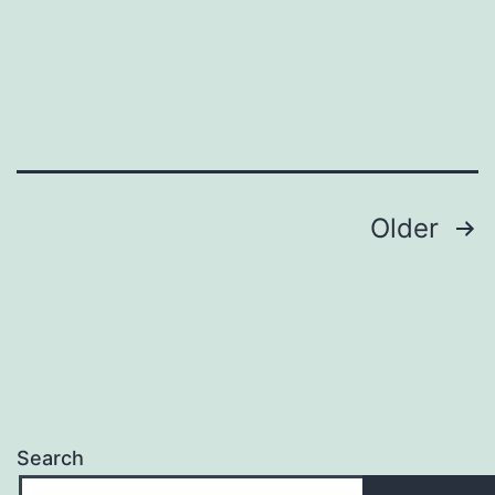
Road
is
Posts
Older
pagination
Search