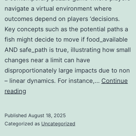
navigate a virtual environment where
outcomes depend on players ‘decisions.
Key concepts such as the potential paths a
fish might decide to move if food_available
AND safe_path is true, illustrating how small
changes near a limit can have
disproportionately large impacts due to non
– linear dynamics. For instance,…
Continue
Understanding
reading
Risk
and
Published
August 18, 2025
Expectation
Categorized as
Uncategorized
Fish