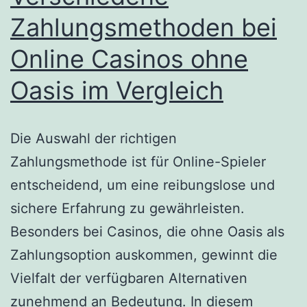
Zahlungsmethoden bei
Online Casinos ohne
Oasis im Vergleich
Die Auswahl der richtigen
Zahlungsmethode ist für Online-Spieler
entscheidend, um eine reibungslose und
sichere Erfahrung zu gewährleisten.
Besonders bei Casinos, die ohne Oasis als
Zahlungsoption auskommen, gewinnt die
Vielfalt der verfügbaren Alternativen
zunehmend an Bedeutung. In diesem