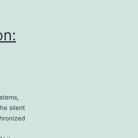
on:
ystems,
he silent
chronized
n