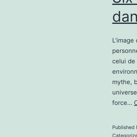
dan
L’image 
personne
celui de
environn
mythe, b
universe
force…
Published
Categoriz