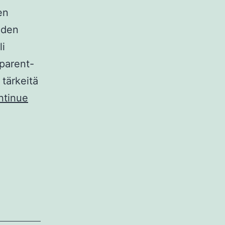
en
iden
li
parent-
 tärkeitä
ntinue