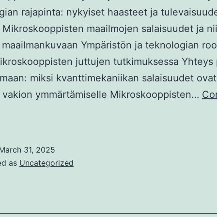
ian rajapinta: nykyiset haasteet ja tulevaisuud
Mikroskooppisten maailmojen salaisuudet ja ni
 maailmankuvaan Ympäristön ja teknologian roo
ikroskooppisten juttujen tutkimuksessa Yhteys 
emaan: miksi kvanttimekaniikan salaisuudet ovat
n vakion ymmärtämiselle Mikroskooppisten…
Co
ikroskooppiset
aailmat
a
March 31, 2025
niversumin
ed as
Uncategorized
akenteet:
vanttimekaniikan
alaisuudet