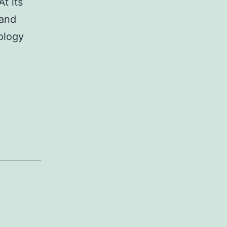
t its
 and
ology