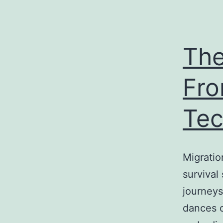
The
Fro
Tec
Migratio
survival
journeys
dances o