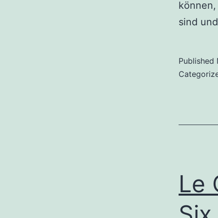
können,
sind un
Published
Categoriz
Le 
Six