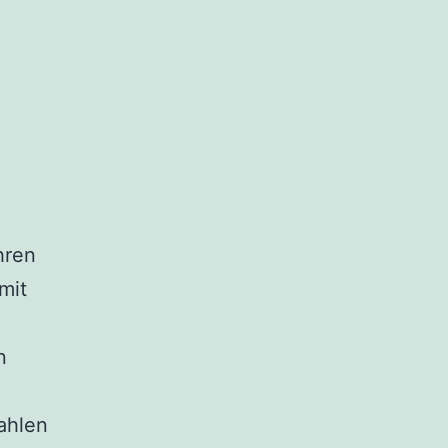
hren
mit
n
ahlen