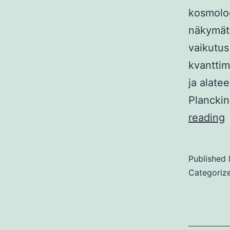
kosmolog
näkymät 
vaikutus
kvanttim
ja alate
Plancki
M
reading
m
j
Published
u
Categoriz
r
k
s