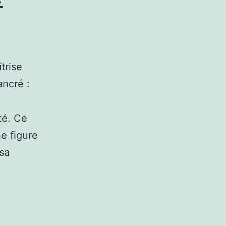
trise
ncré :
té. Ce
e figure
 sa