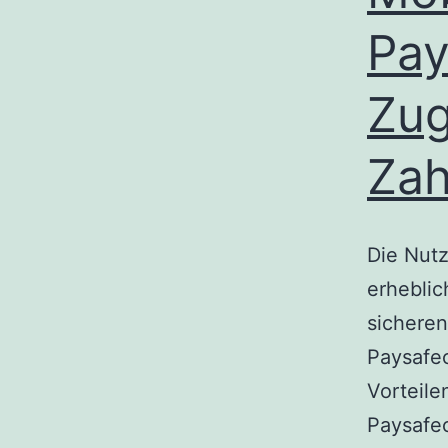
Pay
Zug
Zah
Die Nutz
erhebli
sichere
Paysafec
Vorteile
Paysafec