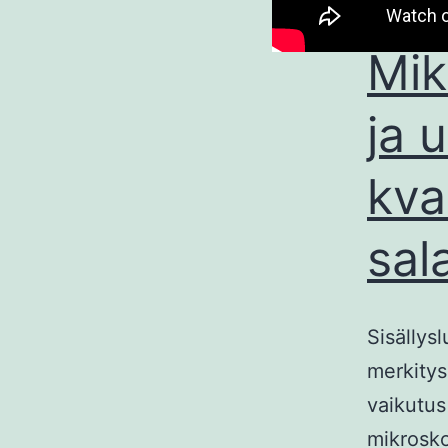
Mik
ja 
kva
sal
Sisällys
merkitys
vaikutus
mikrosko