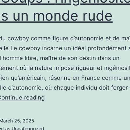
s un monde rude
du cowboy comme figure d’autonomie et de maî
lle Le cowboy incarne un idéal profondément a
 l’homme libre, maître de son destin dans un
ement où la nature impose rigueur et ingéniosi
ien qu’américain, résonne en France comme un
lle d’autonomie, où chaque individu doit forger
Le
Continue reading
Cowboy
et
March 25, 2025
le
ed as
Uncategorized