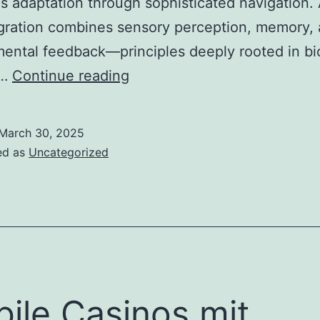
 adaptation through sophisticated navigation. A
gration combines sensory perception, memory,
ental feedback—principles deeply rooted in bi
The
w…
Continue reading
Science
of
March 30, 2025
Migration:
ed as
Uncategorized
From
Fish
to
Modern
Technologies
#3
ile Casinos mit