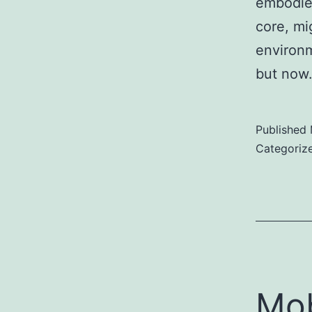
embodies
core, mi
environm
but no
Published
Categoriz
Mob