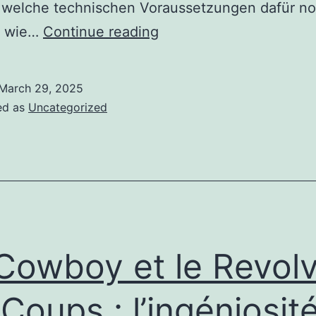
 welche technischen Voraussetzungen dafür n
Mobile
d wie…
Continue reading
Casinos
mit
March 29, 2025
Paysafecard:
ed as
Uncategorized
Schneller
Zugriff
und
sichere
Zahlungen
unterwegs
Cowboy et le Revol
 Coups : l’ingéniosit