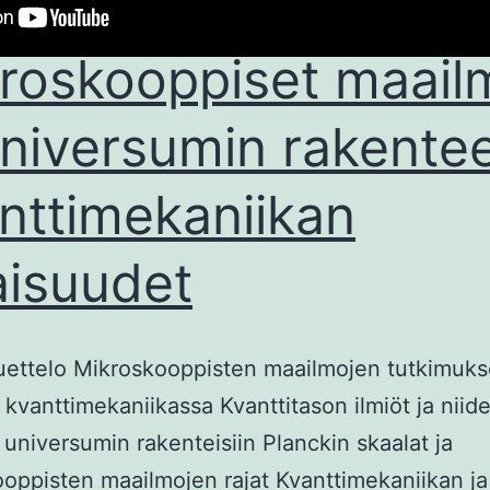
roskooppiset maail
universumin rakentee
nttimekaniikan
aisuudet
luettelo Mikroskooppisten maailmojen tutkimuk
 kvanttimekaniikassa Kvanttitason ilmiöt ja niid
 universumin rakenteisiin Planckin skaalat ja
oppisten maailmojen rajat Kvanttimekaniikan ja