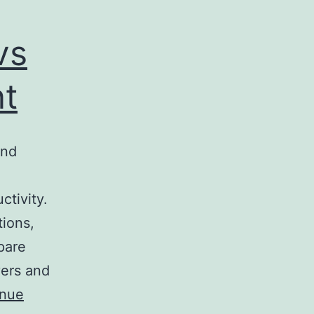
vs
t
and
ctivity.
ions,
pare
yers and
inue