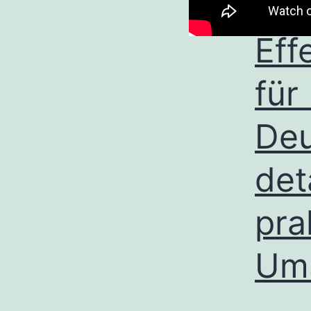
Eff
für
Deu
det
pra
Ums