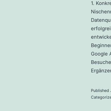
1. Konkr
Nischenm
Datenque
erfolgre
entwicke
Beginnen
Google A
Besuche
Ergänzen
Published
Categoriz