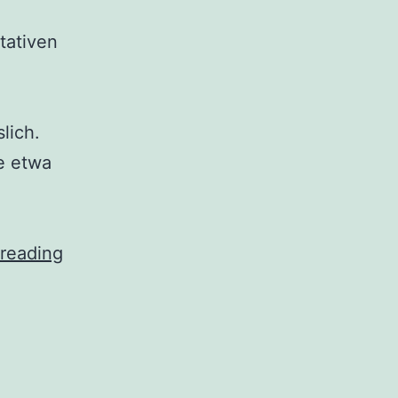
tativen
e
lich.
e etwa
Effektive
reading
Content-
Planung
für
Nischenmärkte