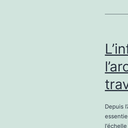
L’i
l’a
trav
Depuis l
essentie
l’échell