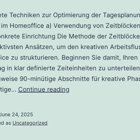
ete Techniken zur Optimierung der Tagesplanun
e im Homeoffice a) Verwendung von Zeitblöcke
nkrete Einrichtung Die Methode der Zeitblöcke
ktivsten Ansätzen, um den kreativen Arbeitsflu
ce zu strukturieren. Beginnen Sie damit, Ihren
ag in klar definierte Zeiteinheiten zu unterteilen
sweise 90-minütige Abschnitte für kreative Ph
Wie
ütige…
Continue reading
Sie
Effektives
June 24, 2025
Zeitmanagement
ed as
Uncategorized
Für