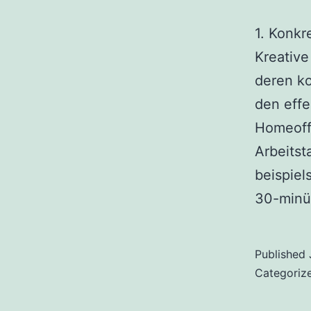
1. Konkr
Kreativ
deren ko
den effe
Homeoffi
Arbeitst
beispiel
30-min
Published
Categoriz