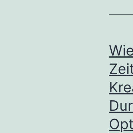
Wie
Zei
Kre
Dur
Opt