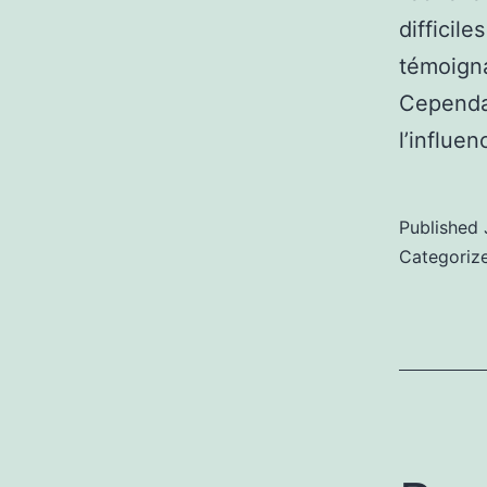
difficil
témoigna
Cependan
l’influe
Published
Categoriz