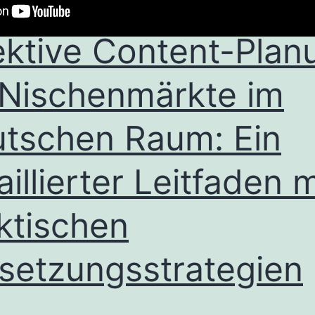
ektive Content-Plan
 Nischenmärkte im
tschen Raum: Ein
aillierter Leitfaden m
ktischen
etzungsstrategien