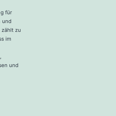
g für
n und
 zählt zu
ss im
,
asen und