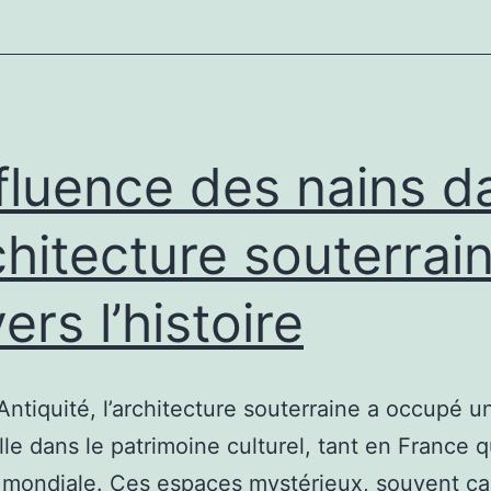
Kreative
im
Homeoffice
Durch
Konkrete
nfluence des nains d
Strategien
Optimieren
rchitecture souterrai
ers l’histoire
’Antiquité, l’architecture souterraine a occupé u
lle dans le patrimoine culturel, tant en France q
e mondiale. Ces espaces mystérieux, souvent c