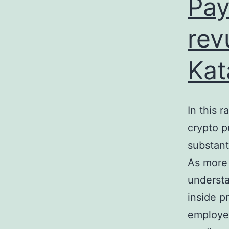
Pay
rev
Kat
In this 
crypto p
substant
As more 
understa
inside p
employee