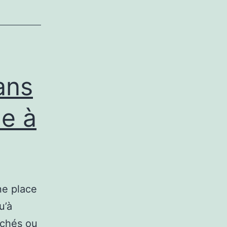
ans
ne à
ne place
u’à
achés ou