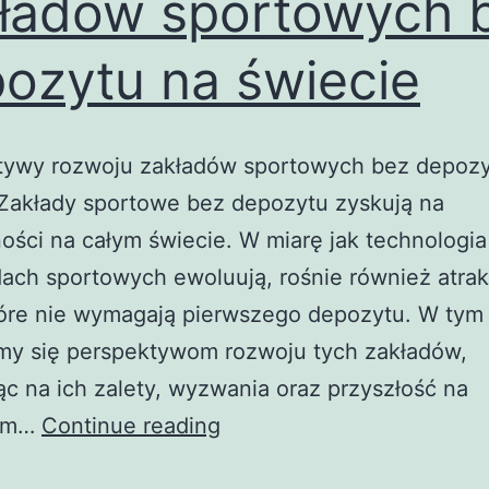
ładów sportowych 
ozytu na świecie
tywy rozwoju zakładów sportowych bez depozy
 Zakłady sportowe bez depozytu zyskują na
ości na całym świecie. W miarę jak technologia 
ach sportowych ewoluują, rośnie również atra
tóre nie wymagają pierwszego depozytu. W tym 
ymy się perspektywom rozwoju tych zakładów,
c na ich zalety, wyzwania oraz przyszłość na
Perspektywy
nym…
Continue reading
rozwoju