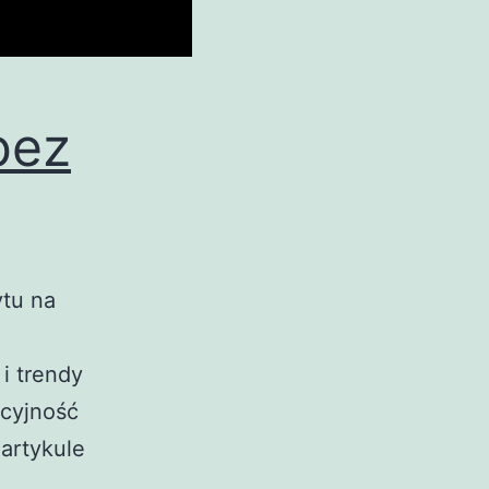
bez
tu na
i trendy
kcyjność
artykule