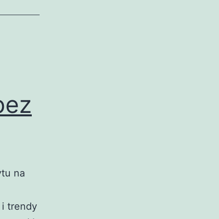
bez
tu na
i trendy