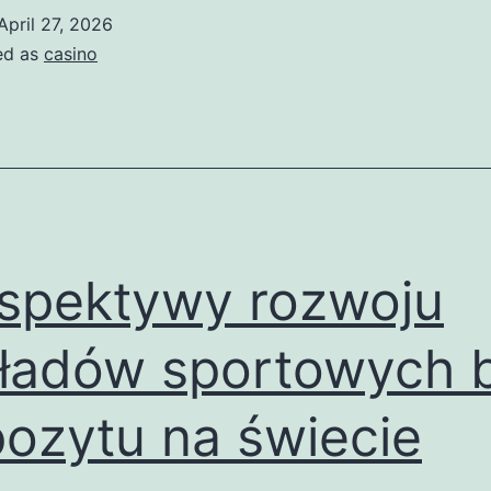
zakładów
April 27, 2026
sportowych
ed as
casino
bez
depozytu
na
świecie
spektywy rozwoju
ładów sportowych 
ozytu na świecie