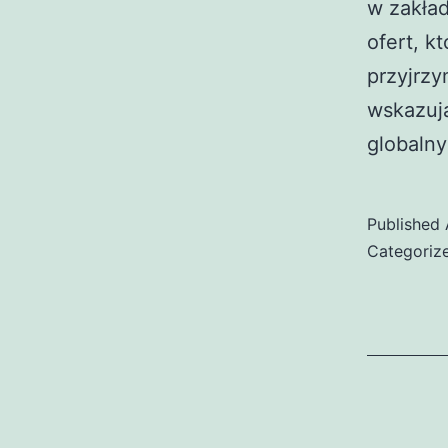
w zakład
ofert, k
przyjrz
wskazują
global
Published
Categoriz