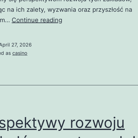
c na ich zalety, wyzwania oraz przyszłość na
Perspektywy
nym…
Continue reading
rozwoju
zakładów
April 27, 2026
sportowych
ed as
casino
bez
depozytu
na
świecie
spektywy rozwoju