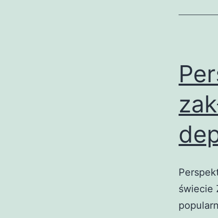
Per
zak
dep
Perspek
świecie
popularn