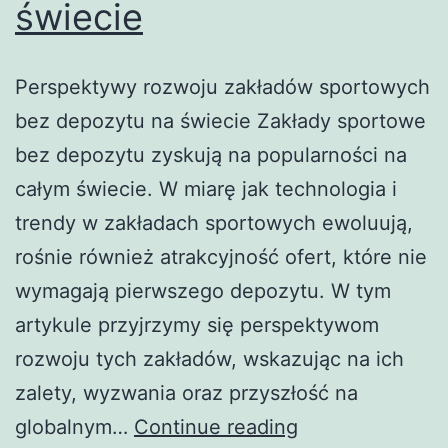
świecie
Perspektywy rozwoju zakładów sportowych
bez depozytu na świecie Zakłady sportowe
bez depozytu zyskują na popularności na
całym świecie. W miarę jak technologia i
trendy w zakładach sportowych ewoluują,
rośnie również atrakcyjność ofert, które nie
wymagają pierwszego depozytu. W tym
artykule przyjrzymy się perspektywom
rozwoju tych zakładów, wskazując na ich
zalety, wyzwania oraz przyszłość na
Perspektywy
globalnym…
Continue reading