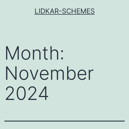
Skip
LIDKAR-SCHEMES
to
content
Month:
November
2024