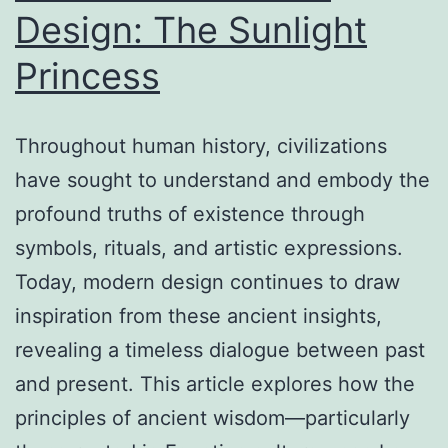
Design: The Sunlight
Princess
Throughout human history, civilizations
have sought to understand and embody the
profound truths of existence through
symbols, rituals, and artistic expressions.
Today, modern design continues to draw
inspiration from these ancient insights,
revealing a timeless dialogue between past
and present. This article explores how the
principles of ancient wisdom—particularly