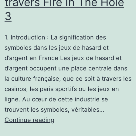
travers Fire In The Hole
3
1. Introduction : La signification des
symboles dans les jeux de hasard et
d’argent en France Les jeux de hasard et
d’argent occupent une place centrale dans
la culture française, que ce soit à travers les
casinos, les paris sportifs ou les jeux en
ligne. Au cœur de cette industrie se
trouvent les symboles, véritables…
Les
Continue reading
symboles