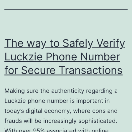
la
société
moderne
The way to Safely Verify
Luckzie Phone Number
for Secure Transactions
Making sure the authenticity regarding a
Luckzie phone number is important in
today’s digital economy, where cons and
frauds will be increasingly sophisticated.
With over 95% associated with online