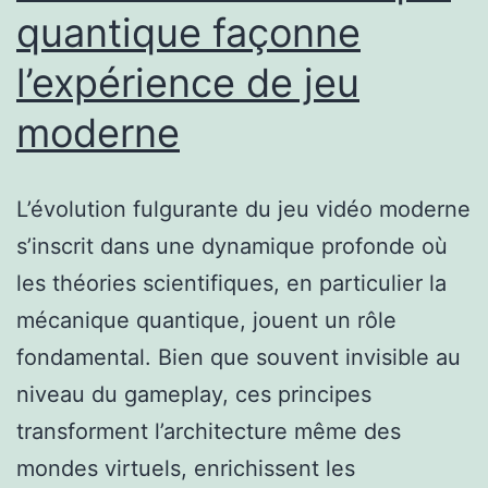
quantique façonne
l’expérience de jeu
moderne
L’évolution fulgurante du jeu vidéo moderne
s’inscrit dans une dynamique profonde où
les théories scientifiques, en particulier la
mécanique quantique, jouent un rôle
fondamental. Bien que souvent invisible au
niveau du gameplay, ces principes
transforment l’architecture même des
mondes virtuels, enrichissent les