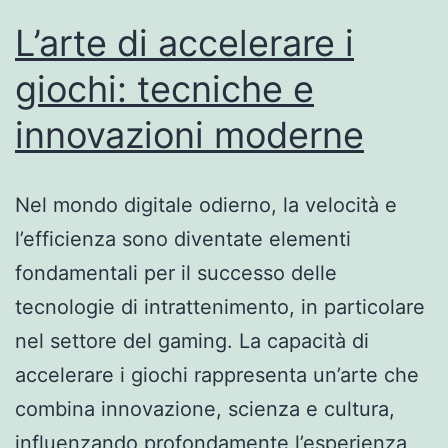
Secure
L’arte di accelerare i
Transactions
giochi: tecniche e
innovazioni moderne
Nel mondo digitale odierno, la velocità e
l’efficienza sono diventate elementi
fondamentali per il successo delle
tecnologie di intrattenimento, in particolare
nel settore del gaming. La capacità di
accelerare i giochi rappresenta un’arte che
combina innovazione, scienza e cultura,
influenzando profondamente l’esperienza