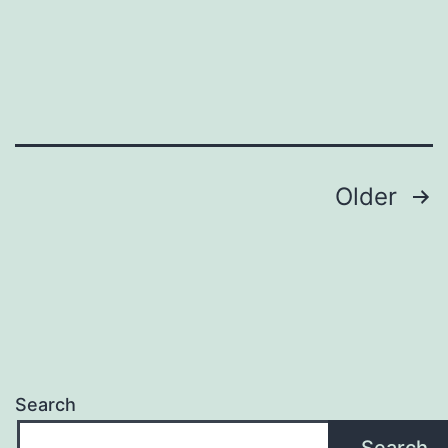
kestävän
kehityksen
tukena
Posts
Older
pagination
Search