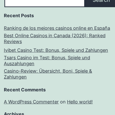
Search
Recent Posts
Ranking de los mejores casinos online en España
Best Online Casinos in Canada (2026): Ranked
Reviews
Ivibet Casino Test: Bonus, Spiele und Zahlungen
Tsars Casino im Test: Bonus, Spiele und
Auszahlungen
Casino-Review: Übersicht, Boni, Spiele &
Zahlungen
Recent Comments
A WordPress Commenter
on
Hello world!
Archives