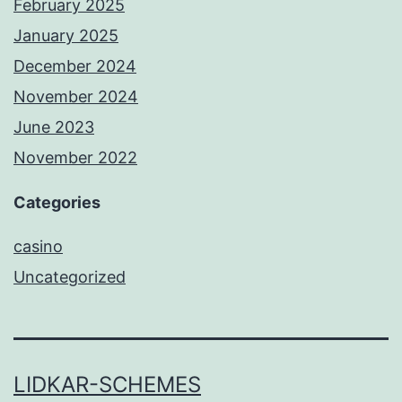
February 2025
January 2025
December 2024
November 2024
June 2023
November 2022
Categories
casino
Uncategorized
LIDKAR-SCHEMES