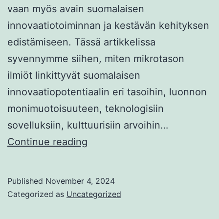
vaan myös avain suomalaisen
innovaatiotoiminnan ja kestävän kehityksen
edistämiseen. Tässä artikkelissa
syvennymme siihen, miten mikrotason
ilmiöt linkittyvät suomalaisen
innovaatiopotentiaalin eri tasoihin, luonnon
monimuotoisuuteen, teknologisiin
sovelluksiin, kulttuurisiin arvoihin…
Mikrotason
Continue reading
ilmiöt
ja
Published
November 4, 2024
suomalainen
Categorized as
Uncategorized
innovaatiopotentiaali