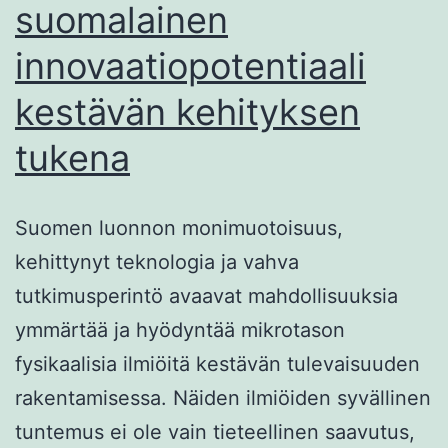
suomalainen
innovaatiopotentiaali
kestävän kehityksen
tukena
Suomen luonnon monimuotoisuus,
kehittynyt teknologia ja vahva
tutkimusperintö avaavat mahdollisuuksia
ymmärtää ja hyödyntää mikrotason
fysikaalisia ilmiöitä kestävän tulevaisuuden
rakentamisessa. Näiden ilmiöiden syvällinen
tuntemus ei ole vain tieteellinen saavutus,